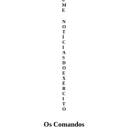
M
E
N
O
T
Í
C
I
A
S
D
O
E
X
É
R
C
I
T
O
Os Comandos