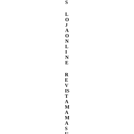
S
L
O
J
A
O
N
L
I
N
E
R
E
V
IS
T
A
M
A
M
A
S
U