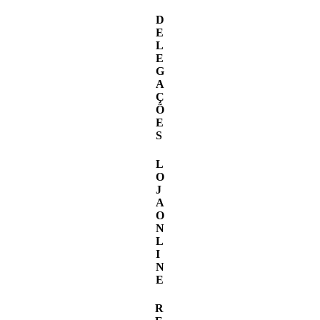
D
E
L
E
G
A
Ç
Õ
E
S
L
O
J
A
O
N
L
I
N
E
R