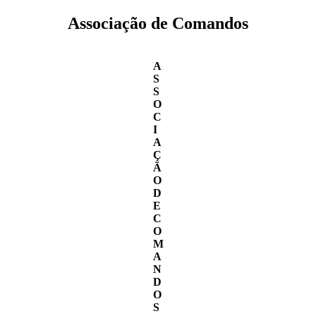
Associação de Comandos
A
S
S
O
C
I
A
Ç
Ã
O
D
E
C
O
M
A
N
D
O
S