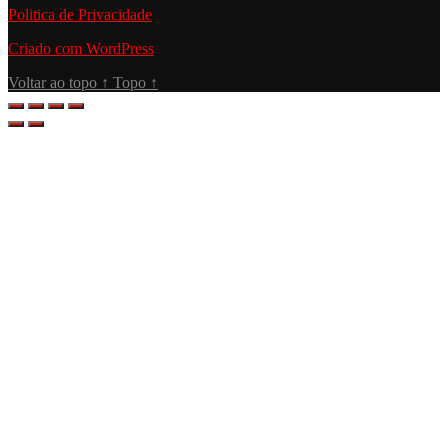
Politica de Privacidade
Criado com WordPress
Voltar ao topo
↑
Topo
↑