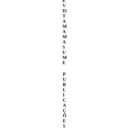
E
V
IS
T
A
M
A
M
A
S
U
M
E
P
U
B
L
I
C
A
Ç
Õ
E
S