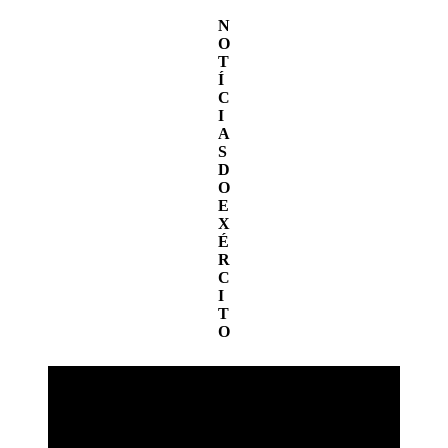
N
O
T
Í
C
I
A
S
D
O
E
X
É
R
C
I
T
O