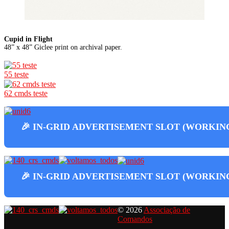
Cupid in Flight
48” x 48” Giclee print on archival paper.
55 teste
62 cmds teste
🎉 IN-GRID ADVERTISEMENT SLOT (WORKING
🎉 IN-GRID ADVERTISEMENT SLOT (WORKING
© 2026
Associação de
Comandos