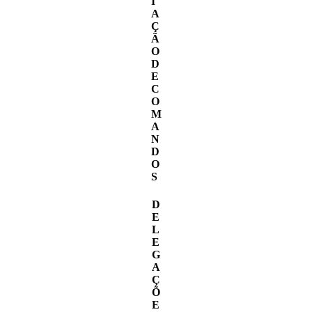
I
A
Ç
Ã
O
D
E
C
O
M
A
N
D
O
S
D
E
L
E
G
A
Ç
Õ
E