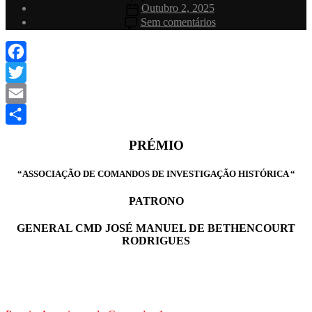
do
Data
Outubro 2, 2025
artigo
do
em
Sem comentários
artigo
Facebook
Twitter
Email
Share
PRÉMIO
“ASSOCIAÇÃO DE COMANDOS DE INVESTIGAÇÃO HISTÓRICA “
PATRONO
GENERAL CMD JOSÉ MANUEL DE BETHENCOURT
RODRIGUES