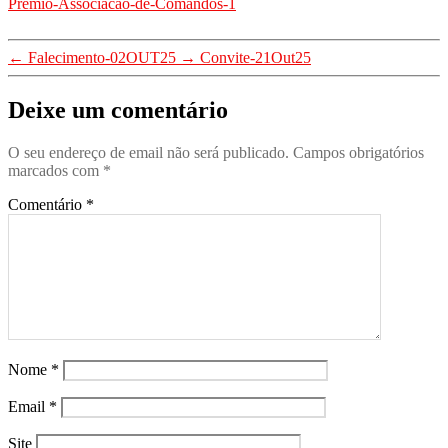
Premio-Associacao-de-Comandos-1
←
Falecimento-02OUT25
→
Convite-21Out25
Deixe um comentário
O seu endereço de email não será publicado.
Campos obrigatórios
marcados com
*
Comentário
*
Nome
*
Email
*
Site