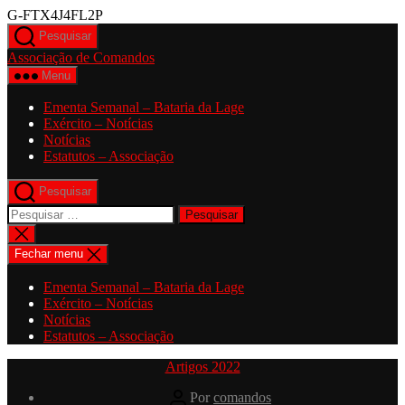
Saltar
G-FTX4J4FL2P
para
Pesquisar
o
Associação de Comandos
conteúdo
Menu
Ementa Semanal – Bataria da Lage
Exército – Notícias
Notícias
Estatutos – Associação
Pesquisar
Pesquisar
por:
Fechar
pesquisa
Fechar menu
Ementa Semanal – Bataria da Lage
Exército – Notícias
Notícias
Estatutos – Associação
Categorias
Artigos 2022
Autor
Por
comandos