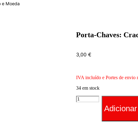
o e Moeda
Porta-Chaves: Cr
3,00
€
IVA incluído e Portes de envio 
34 em stock
Quantidade
de
Adicionar
Porta-
Chaves:
Crachá
Comando
e
Moeda