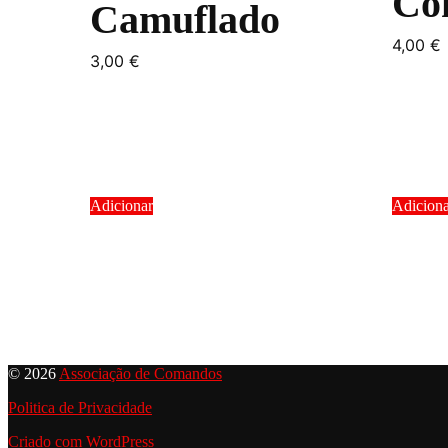
Co
Camuflado
4,00
€
3,00
€
Adicionar
Adicion
© 2026
Associação de Comandos
Politica de Privacidade
Criado com WordPress