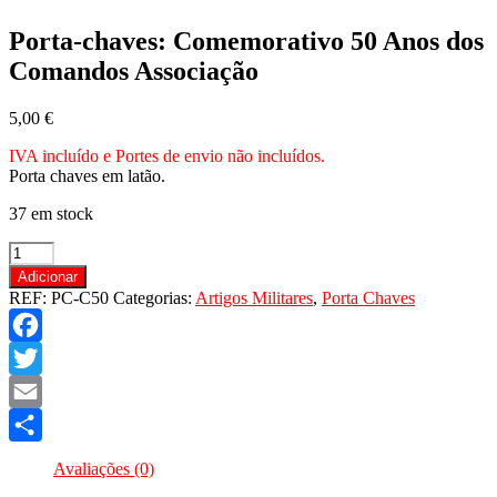
Porta-chaves: Comemorativo 50 Anos dos
Comandos Associação
5,00
€
IVA incluído e Portes de envio não incluídos.
Porta chaves em latão.
37 em stock
Quantidade
de
Adicionar
Porta-
REF:
PC-C50
Categorias:
Artigos Militares
,
Porta Chaves
chaves:
Comemorativo
50
Facebook
Anos
dos
Twitter
Comandos
Email
Associação
Share
Avaliações (0)