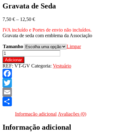
Gravata de Seda
Price
7,50
€
–
12,50
€
range:
IVA incluído e Portes de envio não incluídos.
7,50 €
Gravata de seda com emblema da Associação
through
12,50 €
Tamanho
Limpar
Quantidade
de
Adicionar
Gravata
REF:
VT-GV
Categoria:
Vestuário
de
Seda
Facebook
Twitter
Email
Share
Informação adicional
Avaliações (0)
Informação adicional