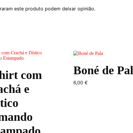
raram este produto podem deixar opinião.
This
product
has
Boné de Pa
multiple
hirt com
variants.
The
6,00
€
options
achá e
may
be
tico
chosen
on
the
mando
product
page
tampado