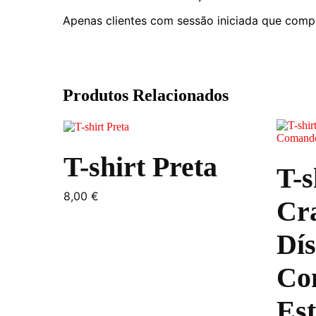
Apenas clientes com sessão iniciada que comp
Produtos Relacionados
This
This
product
product
has
has
T-shirt Preta
multiple
multiple
T-s
variants.
variants.
The
The
8,00
€
options
options
Cr
may
may
be
be
Dís
chosen
chosen
on
on
the
the
Co
product
product
page
page
Es