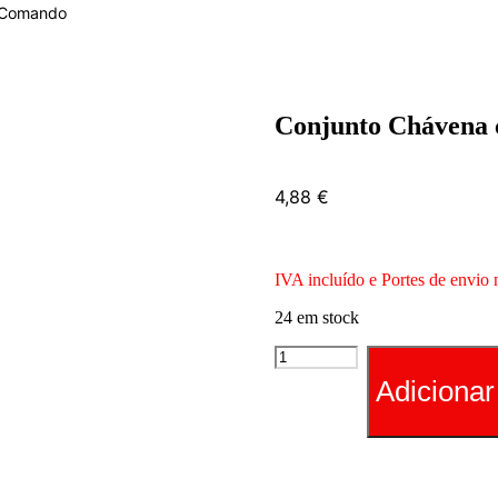
á Comando
Conjunto Chávena 
4,88
€
IVA incluído e Portes de envio 
24 em stock
Quantidade
de
Adicionar
Conjunto
Chávena
c/Pires
-
Crachá
Comando