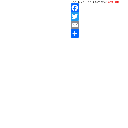
REF:
DV-CP-CC
Categoria:
Vestuário
Facebook
Twitter
Email
Share