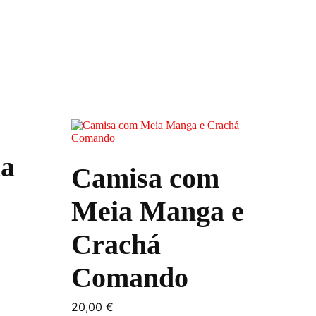
This
product
has
la
multiple
Camisa com
variants.
The
options
Meia Manga e
may
be
Crachá
chosen
on
the
Comando
product
page
20,00
€