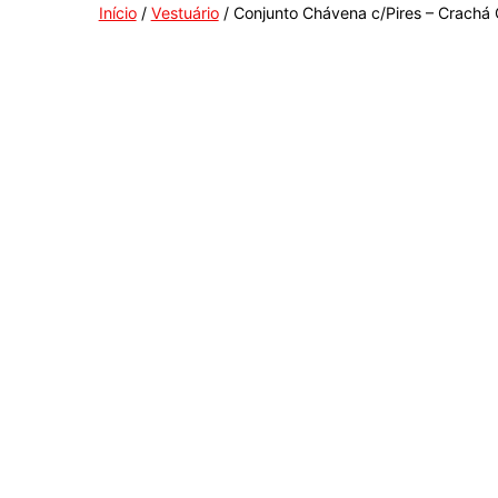
Início
/
Vestuário
/ Conjunto Chávena c/Pires – Crach