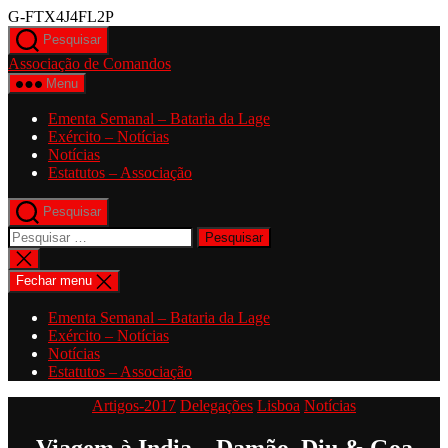
Saltar
G-FTX4J4FL2P
para
Pesquisar
o
Associação de Comandos
conteúdo
Menu
Ementa Semanal – Bataria da Lage
Exército – Notícias
Notícias
Estatutos – Associação
Pesquisar
Pesquisar
por:
Fechar
pesquisa
Fechar menu
Ementa Semanal – Bataria da Lage
Exército – Notícias
Notícias
Estatutos – Associação
Categorias
Artigos-2017
Delegações
Lisboa
Notícias
Viagem à India – Damão, Diu & Goa