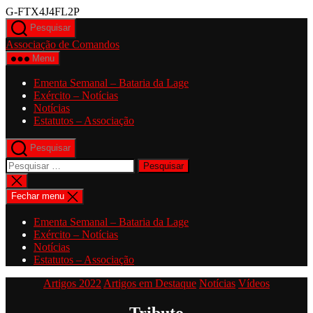
Saltar
G-FTX4J4FL2P
para
Pesquisar
o
Associação de Comandos
conteúdo
Menu
Ementa Semanal – Bataria da Lage
Exército – Notícias
Notícias
Estatutos – Associação
Pesquisar
Pesquisar
por:
Fechar
pesquisa
Fechar menu
Ementa Semanal – Bataria da Lage
Exército – Notícias
Notícias
Estatutos – Associação
Categorias
Artigos 2022
Artigos em Destaque
Notícias
Vídeos
Tributo