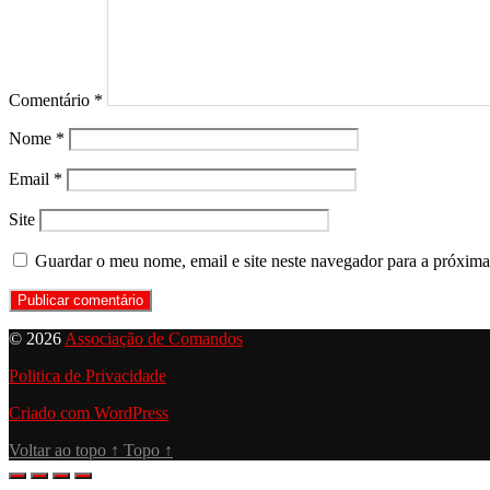
Comentário
*
Nome
*
Email
*
Site
Guardar o meu nome, email e site neste navegador para a próxima
© 2026
Associação de Comandos
Politica de Privacidade
Criado com WordPress
Voltar ao topo
↑
Topo
↑