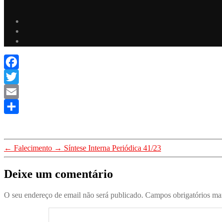
Facebook
Twitter
Email
Share
←
Falecimento
→
Síntese Interna Periódica 41/23
Deixe um comentário
O seu endereço de email não será publicado.
Campos obrigatórios m