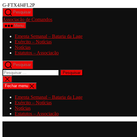
Saltar
G-FTX4J4FL2P
para
Pesquisar
o
Associação de Comandos
conteúdo
Menu
Ementa Semanal – Bataria da Lage
Exército – Notícias
Notícias
Estatutos – Associação
Pesquisar
Pesquisar
por:
Fechar
pesquisa
Fechar menu
Ementa Semanal – Bataria da Lage
Exército – Notícias
Notícias
Estatutos – Associação