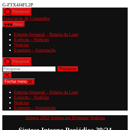
Saltar
G-FTX4J4FL2P
para
Pesquisar
o
Associação de Comandos
conteúdo
Menu
Ementa Semanal – Bataria da Lage
Exército – Notícias
Notícias
Estatutos – Associação
Pesquisar
Pesquisar
por:
Fechar
pesquisa
Fechar menu
Ementa Semanal – Bataria da Lage
Exército – Notícias
Notícias
Estatutos – Associação
Categorias
Artigos 2022
Artigos em Destaque
Notícias
Síntese Interna Periódica 39/24