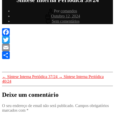
Autor
Por
comandos
do
Data
Outubro 12, 2024
artigo
do
em
Sem comentários
artigo
Síntese
Interna
Periódica
39/24
Facebook
Twitter
Email
Share
←
Síntese Interna Periódica 37/24
→
Síntese Interna Periódica
40/24
Deixe um comentário
O seu endereço de email não será publicado.
Campos obrigatórios
marcados com
*