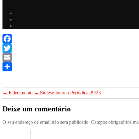
Facebook
Twitter
Email
Share
←
Falecimento
→
Síntese Interna Periódica 39/23
Deixe um comentário
O seu endereço de email não será publicado.
Campos obrigatórios m