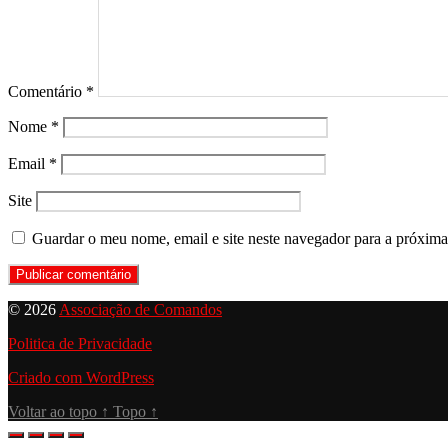
Comentário
*
Nome
*
Email
*
Site
Guardar o meu nome, email e site neste navegador para a próxima
© 2026
Associação de Comandos
Politica de Privacidade
Criado com WordPress
Voltar ao topo
↑
Topo
↑