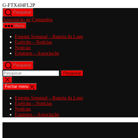
Saltar
G-FTX4J4FL2P
para
Pesquisar
o
Associação de Comandos
conteúdo
Menu
Ementa Semanal – Bataria da Lage
Exército – Notícias
Notícias
Estatutos – Associação
Pesquisar
Pesquisar
por:
Fechar
pesquisa
Fechar menu
Ementa Semanal – Bataria da Lage
Exército – Notícias
Notícias
Estatutos – Associação