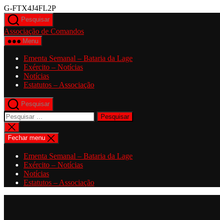
Saltar
G-FTX4J4FL2P
para
Pesquisar
o
Associação de Comandos
conteúdo
Menu
Ementa Semanal – Bataria da Lage
Exército – Notícias
Notícias
Estatutos – Associação
Pesquisar
Pesquisar
por:
Fechar
pesquisa
Fechar menu
Ementa Semanal – Bataria da Lage
Exército – Notícias
Notícias
Estatutos – Associação