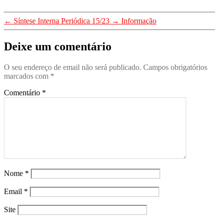
comandos
comandos
Artigos 2022
,
comandos
1_Destaques
,
Artigos 2022
,
Artigos 2024
,
←
Síntese Interna Periódica 15/23
→
Informação
-Efemerides
,
Artigos 2022
,
Artigos 2024
,
Artigos em Destaque
Artigos 2022
,
Deixe um comentário
(0)
Artigos 2024
,
Artigos em Destaque
Artigos 2024
,
Artigos em Destaque
,
Notícias
O seu endereço de email não será publicado.
Campos obrigatórios
Artigos em Destaque
(0)
(0)
marcados com
*
,
Direcção Nacional
Comentário
*
,
Notícias
(0)
Nome
*
Email
*
Site