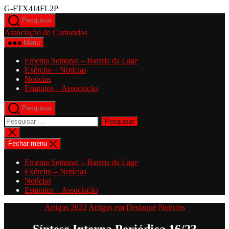
Saltar
G-FTX4J4FL2P
para
Pesquisar
o
Associação de Comandos
conteúdo
Menu
Ementa Semanal – Bataria da Lage
Exército – Notícias
Notícias
Estatutos – Associação
Pesquisar
Pesquisar
por:
Fechar
pesquisa
Fechar menu
Ementa Semanal – Bataria da Lage
Exército – Notícias
Notícias
Estatutos – Associação
Categorias
Artigos 2022
Artigos em Destaque
Notícias
Síntese Interna Periódica 16/23