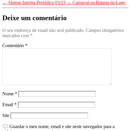
1_Destaques
,
Artigos 2022
,
Artigos 2024
,
←
Síntese Interna Periódica 03/23
→
Carnaval na Bataria da Lage
-Efemerides
,
Artigos 2022
,
Artigos 2024
,
Artigos em Destaque
Artigos 2022
,
Deixe um comentário
(0)
Artigos 2024
,
Artigos em Destaque
Artigos 2024
,
Artigos em Destaque
,
Notícias
O seu endereço de email não será publicado.
Campos obrigatórios
Artigos em Destaque
(0)
(0)
marcados com
*
,
Direcção Nacional
Comentário
*
,
Notícias
(0)
Nome
*
Email
*
Site
Guardar o meu nome, email e site neste navegador para a