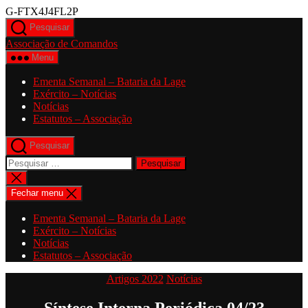
Saltar
G-FTX4J4FL2P
para
Pesquisar
o
Associação de Comandos
conteúdo
Menu
Ementa Semanal – Bataria da Lage
Exército – Notícias
Notícias
Estatutos – Associação
Pesquisar
Pesquisar
por:
Fechar
pesquisa
Fechar menu
Ementa Semanal – Bataria da Lage
Exército – Notícias
Notícias
Estatutos – Associação
Categorias
Artigos 2022
Notícias
Síntese Interna Periódica 04/23