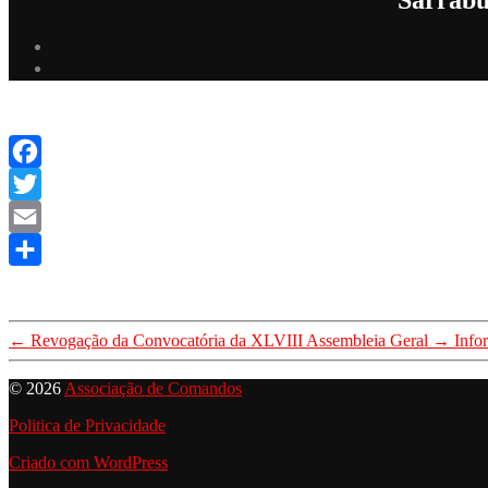
Facebook
Twitter
Email
Share
←
Revogação da Convocatória da XLVIII Assembleia Geral
→
Info
© 2026
Associação de Comandos
Politica de Privacidade
Criado com WordPress