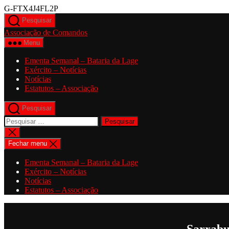
Saltar
G-FTX4J4FL2P
para
Pesquisar
o
Associação de Comandos
conteúdo
Menu
Ementa Semanal – Bataria da Lage
Exército – Notícias
Notícias
Estatutos – Associação
Pesquisar
Pesquisar
por:
Fechar
pesquisa
Fechar menu
Ementa Semanal – Bataria da Lage
Exército – Notícias
Notícias
Estatutos – Associação
Sarrabu