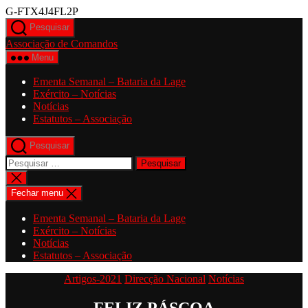
Saltar
G-FTX4J4FL2P
para
Pesquisar
o
Associação de Comandos
conteúdo
Menu
Ementa Semanal – Bataria da Lage
Exército – Notícias
Notícias
Estatutos – Associação
Pesquisar
Pesquisar
por:
Fechar
pesquisa
Fechar menu
Ementa Semanal – Bataria da Lage
Exército – Notícias
Notícias
Estatutos – Associação
Categorias
Artigos-2021
Direcção Nacional
Notícias
FELIZ PÁSCOA