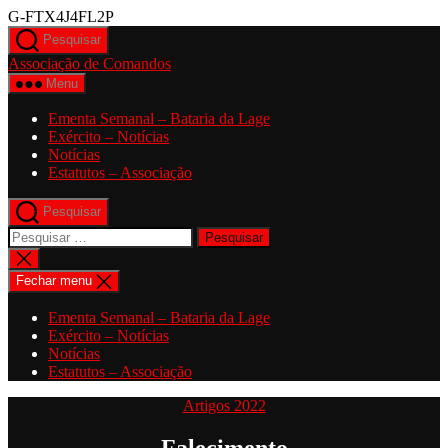
Saltar
G-FTX4J4FL2P
para
Pesquisar
o
Associação de Comandos
conteúdo
Menu
Ementa Semanal – Bataria da Lage
Exército – Notícias
Notícias
Estatutos – Associação
Pesquisar
Pesquisar
por:
Fechar
pesquisa
Fechar menu
Ementa Semanal – Bataria da Lage
Exército – Notícias
Notícias
Estatutos – Associação
Categorias
Artigos 2022
Falecimento