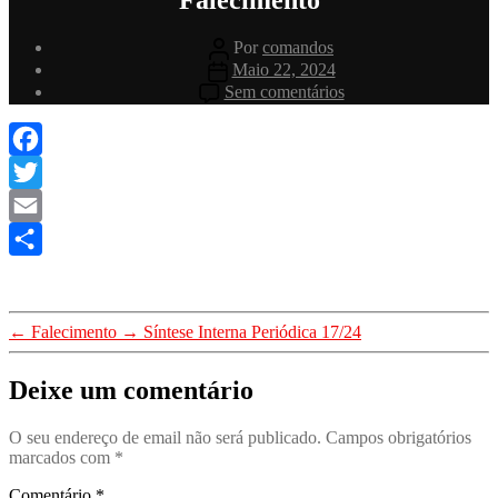
Autor
Por
comandos
do
Data
Maio 22, 2024
artigo
do
em
Sem comentários
artigo
Falecimento
Facebook
Twitter
Email
Share
←
Falecimento
→
Síntese Interna Periódica 17/24
Deixe um comentário
O seu endereço de email não será publicado.
Campos obrigatórios
marcados com
*
Comentário
*