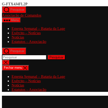
Saltar
G-FTX4J4FL2P
para
Pesquisar
o
Associação de Comandos
conteúdo
Menu
Ementa Semanal – Bataria da Lage
Exército – Notícias
Notícias
Estatutos – Associação
Pesquisar
Pesquisar
por:
Fechar
pesquisa
Fechar menu
Ementa Semanal – Bataria da Lage
Exército – Notícias
Notícias
Estatutos – Associação