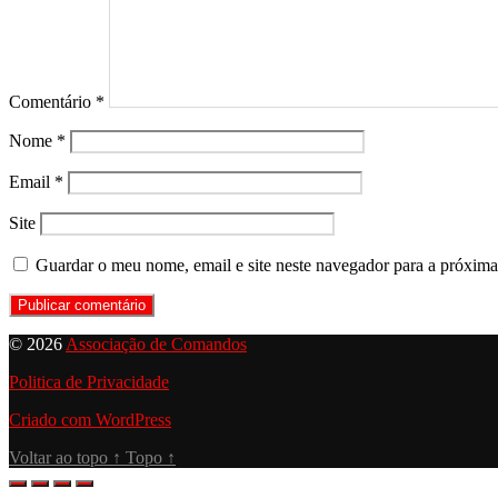
Comentário
*
Nome
*
Email
*
Site
Guardar o meu nome, email e site neste navegador para a próxima
© 2026
Associação de Comandos
Politica de Privacidade
Criado com WordPress
Voltar ao topo
↑
Topo
↑