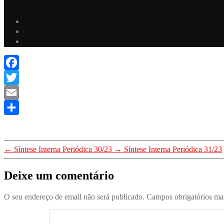
Facebook
Twitter
Email
Share
←
Síntese Interna Periódica 30/23
→
Síntese Interna Periódica 31/23
Deixe um comentário
O seu endereço de email não será publicado.
Campos obrigatórios m