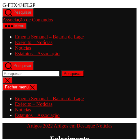
Saltar
G-FTX4J4FL2P
para
Pesquisar
o
Associação de Comandos
conteúdo
Menu
Ementa Semanal – Bataria da Lage
Exército – Notícias
Notícias
Estatutos – Associação
Pesquisar
Pesquisar
por:
Fechar
pesquisa
Fechar menu
Ementa Semanal – Bataria da Lage
Exército – Notícias
Notícias
Estatutos – Associação
Categorias
Artigos 2022
Artigos em Destaque
Notícias
Falecimento