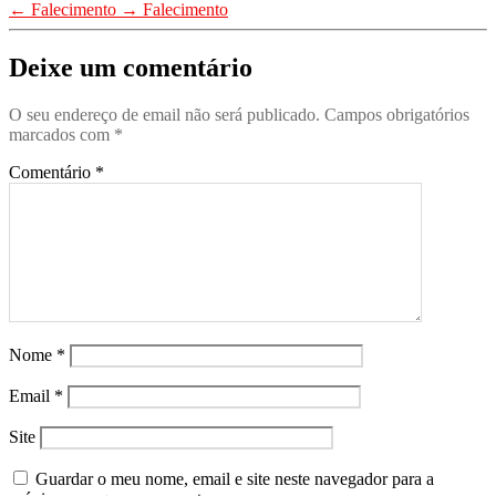
1_Destaques
,
Artigos 2022
,
Artigos 2024
,
←
Falecimento
→
Falecimento
-Efemerides
,
Artigos 2022
,
Artigos 2024
,
Artigos em Destaque
Artigos 2022
,
Deixe um comentário
(0)
Artigos 2024
,
Artigos em Destaque
Artigos 2024
,
Artigos em Destaque
,
Notícias
O seu endereço de email não será publicado.
Campos obrigatórios
Artigos em Destaque
(0)
(0)
marcados com
*
,
Direcção Nacional
Comentário
*
,
Notícias
(0)
Nome
*
Email
*
Site
Guardar o meu nome, email e site neste navegador para a