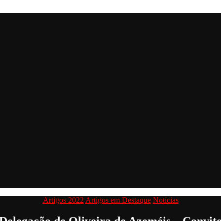
Categorias
Artigos 2022
Artigos em Destaque
Notícias
Delegação de Oliveira de Azeméis – Convit