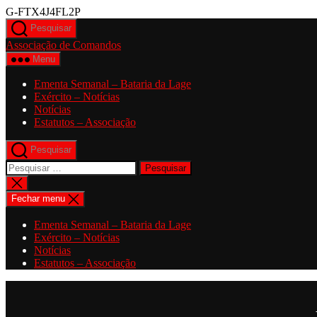
Saltar
G-FTX4J4FL2P
para
Pesquisar
o
Associação de Comandos
conteúdo
Menu
Ementa Semanal – Bataria da Lage
Exército – Notícias
Notícias
Estatutos – Associação
Pesquisar
Pesquisar
por:
Fechar
pesquisa
Fechar menu
Ementa Semanal – Bataria da Lage
Exército – Notícias
Notícias
Estatutos – Associação