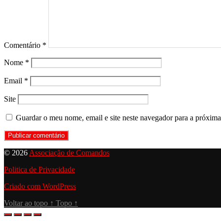
Comentário
*
Nome
*
Email
*
Site
Guardar o meu nome, email e site neste navegador para a próxima
© 2026
Associação de Comandos
Politica de Privacidade
Criado com WordPress
Voltar ao topo
↑
Topo
↑