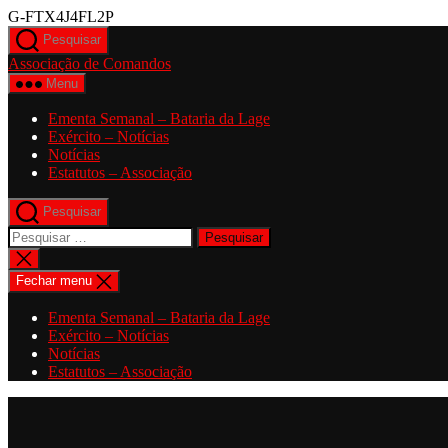
Saltar
G-FTX4J4FL2P
para
Pesquisar
o
Associação de Comandos
conteúdo
Menu
Ementa Semanal – Bataria da Lage
Exército – Notícias
Notícias
Estatutos – Associação
Pesquisar
Pesquisar
por:
Fechar
pesquisa
Fechar menu
Ementa Semanal – Bataria da Lage
Exército – Notícias
Notícias
Estatutos – Associação