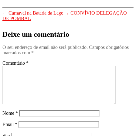
comandos
comandos
Artigos 2022
,
comandos
1_Destaques
,
Artigos 2022
,
Artigos 2024
,
←
Carnaval na Bataria da Lage
→
CONVÍVIO DELEGAÇÃO
-Efemerides
,
DE POMBAL
Artigos 2022
,
Artigos 2024
,
Artigos em Destaque
Artigos 2022
,
(0)
Artigos 2024
,
Artigos em Destaque
Deixe um comentário
Artigos 2024
,
Artigos em Destaque
,
Notícias
Artigos em Destaque
(0)
(0)
O seu endereço de email não será publicado.
Campos obrigatórios
,
Direcção Nacional
marcados com
*
,
Notícias
Comentário
*
(0)
Nome
*
Email
*
Site