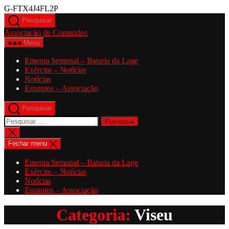
Saltar
G-FTX4J4FL2P
para
Pesquisar
o
Associação de Comandos
conteúdo
Menu
Ementa Semanal – Bataria da Lage
Exército – Notícias
Notícias
Estatutos – Associação
Pesquisar
Pesquisar
por:
Fechar
pesquisa
Fechar menu
Ementa Semanal – Bataria da Lage
Exército – Notícias
Notícias
Estatutos – Associação
Categoria:
Viseu