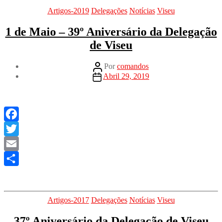
Categorias
Artigos-2019
Delegações
Notícias
Viseu
1 de Maio – 39º Aniversário da Delegação
de Viseu
Autor
Por
comandos
do
Data
Abril 29, 2019
artigo
do
artigo
Facebook
Twitter
Email
Share
Categorias
Artigos-2017
Delegações
Notícias
Viseu
37º Aniversário da Delegação de Viseu