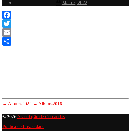
Data
Maio 7, 2022
do
artigo
Facebook
Twitter
Email
Share
←
Album-2022
→
Album-2016
© 2026
Associação de Comandos
Politica de Privacidade