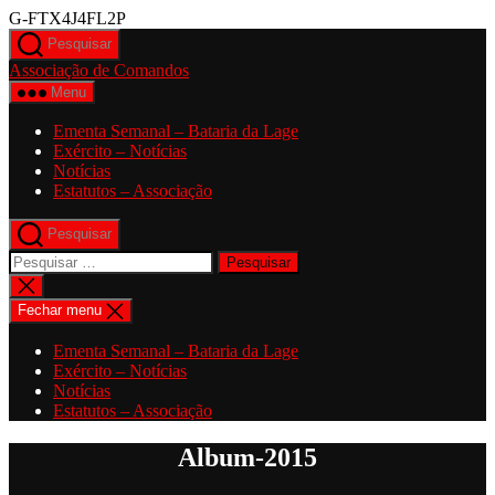
Saltar
G-FTX4J4FL2P
para
Pesquisar
o
Associação de Comandos
conteúdo
Menu
Ementa Semanal – Bataria da Lage
Exército – Notícias
Notícias
Estatutos – Associação
Pesquisar
Pesquisar
por:
Fechar
pesquisa
Fechar menu
Ementa Semanal – Bataria da Lage
Exército – Notícias
Notícias
Estatutos – Associação
Album-2015