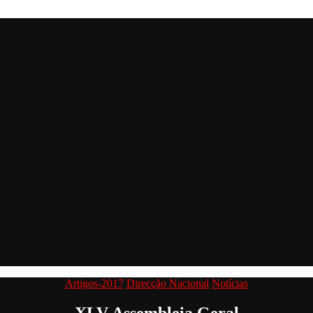
Categorias
Artigos-2017
Direcção Nacional
Notícias
XLV Assembleia Geral