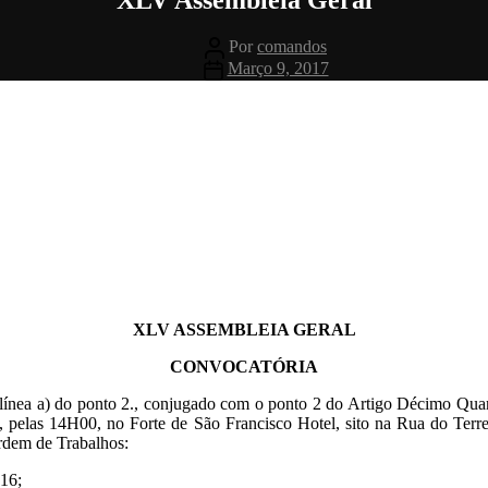
Autor
Por
comandos
do
Data
Março 9, 2017
artigo
do
artigo
XLV ASSEMBLEIA GERAL
CONVOCATÓRIA
alínea a) do ponto 2., conjugado com o ponto 2 do Artigo Décimo Qua
, pelas 14H00, no Forte de São Francisco Hotel, sito na Rua do Ter
rdem de Trabalhos:
016;