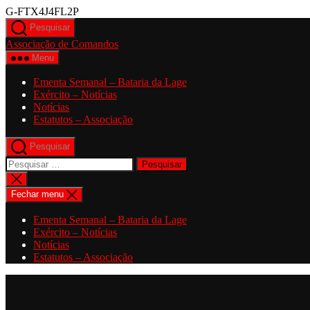
Saltar
G-FTX4J4FL2P
para
Pesquisar
o
Associação de Comandos
conteúdo
Menu
Ementa Semanal – Bataria da Lage
Exército – Notícias
Notícias
Estatutos – Associação
Pesquisar
Pesquisar
por:
Fechar
pesquisa
Fechar menu
Ementa Semanal – Bataria da Lage
Exército – Notícias
Notícias
Estatutos – Associação