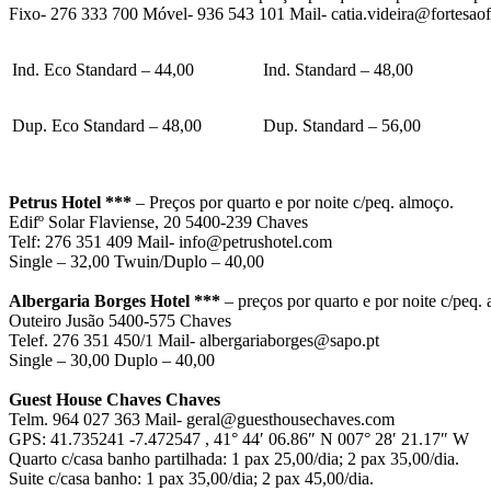
Fixo- 276 333 700 Móvel- 936 543 101 Mail- catia.videira@fortesao
Ind. Eco Standard – 44,00
Ind. Standard – 48,00
Dup. Eco Standard – 48,00
Dup. Standard – 56,00
Petrus Hotel ***
– Preços por quarto e por noite c/peq. almoço.
Edifº Solar Flaviense, 20 5400-239 Chaves
Telf: 276 351 409 Mail- info@petrushotel.com
Single – 32,00 Twuin/Duplo – 40,00
Albergaria Borges Hotel ***
– preços por quarto e por noite c/peq.
Outeiro Jusão 5400-575 Chaves
Telef. 276 351 450/1 Mail- albergariaborges@sapo.pt
Single – 30,00 Duplo – 40,00
Guest House Chaves Chaves
Telm. 964 027 363 Mail- geral@guesthousechaves.com
GPS: 41.735241 -7.472547 , 41° 44′ 06.86″ N 007° 28′ 21.17″ W
Quarto c/casa banho partilhada: 1 pax 25,00/dia; 2 pax 35,00/dia.
Suite c/casa banho: 1 pax 35,00/dia; 2 pax 45,00/dia.