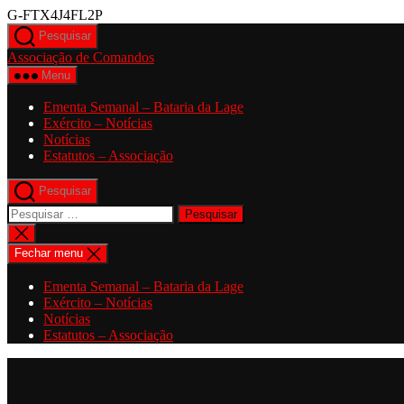
Saltar
G-FTX4J4FL2P
para
Pesquisar
o
Associação de Comandos
conteúdo
Menu
Ementa Semanal – Bataria da Lage
Exército – Notícias
Notícias
Estatutos – Associação
Pesquisar
Pesquisar
por:
Fechar
pesquisa
Fechar menu
Ementa Semanal – Bataria da Lage
Exército – Notícias
Notícias
Estatutos – Associação