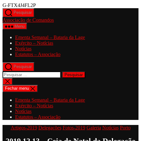
Saltar
G-FTX4J4FL2P
para
Pesquisar
o
Associação de Comandos
conteúdo
Menu
Ementa Semanal – Bataria da Lage
Exército – Notícias
Notícias
Estatutos – Associação
Pesquisar
Pesquisar
por:
Fechar
pesquisa
Fechar menu
Ementa Semanal – Bataria da Lage
Exército – Notícias
Notícias
Estatutos – Associação
Categorias
Artigos-2019
Delegações
Fotos-2019
Galeria
Notícias
Porto
2019.12.13 – Ceia de Natal da Delegação