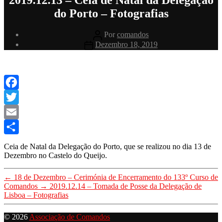
do Porto – Fotografias
Autor
Por
comandos
do
Data
Dezembro 18, 2019
artigo
do
artigo
Facebook
Twitter
Email
Share
Ceia de Natal da Delegação do Porto, que se realizou no dia 13 de
Dezembro no Castelo do Queijo.
←
18 de Dezembro – Cerimónia de Encerramento do 133º Curso de
Comandos
→
2019.12.14 – Tomada de Posse da Delegação de
Lisboa – Fotografias
© 2026
Associação de Comandos