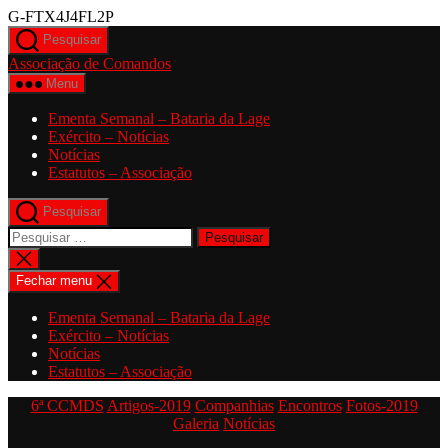
Saltar
G-FTX4J4FL2P
para
Pesquisar
o
Associação de Comandos
conteúdo
Menu
Ementa Semanal – Bataria da Lage
Exército – Notícias
Notícias
Estatutos – Associação
Pesquisar
Pesquisar
por:
Fechar
pesquisa
Fechar menu
Ementa Semanal – Bataria da Lage
Exército – Notícias
Notícias
Estatutos – Associação
Categorias
6ª CCMDS
Artigos-2019
Companhias
Encontros
Fotos-2019
Galeria
Notícias