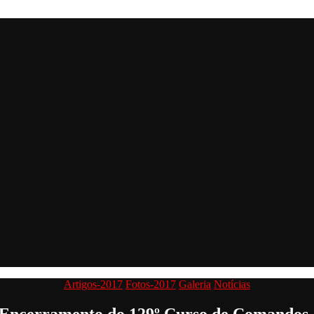
Categorias
Artigos-2017
Fotos-2017
Galeria
Notícias
 Encerramento do 129º Curso de Comandos 