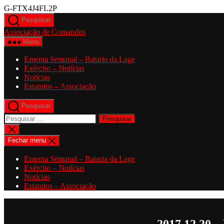
Saltar
G-FTX4J4FL2P
para
Pesquisar
o
Associação de Comandos
conteúdo
Menu
Ementa Semanal – Bataria da Lage
Exército – Notícias
Notícias
Estatutos – Associação
Pesquisar
Pesquisar
por:
Fechar
pesquisa
Fechar menu
Ementa Semanal – Bataria da Lage
Exército – Notícias
Notícias
Estatutos – Associação
2017.12.20 –