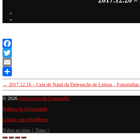
Facebook
Twitter
Email
Share
←
2017.12.16 – Ceia de Natal da Delegação de Lisboa – Fotografias
© 2026
Associação de Comandos
Politica de Privacidade
Criado com WordPress
Voltar ao topo
↑
Topo
↑