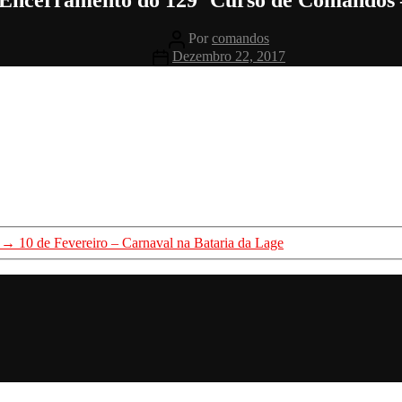
Autor
Por
comandos
do
Data
Dezembro 22, 2017
artigo
do
artigo
→
10 de Fevereiro – Carnaval na Bataria da Lage