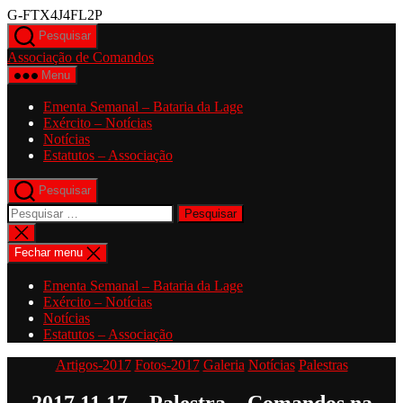
Saltar
G-FTX4J4FL2P
para
Pesquisar
o
Associação de Comandos
conteúdo
Menu
Ementa Semanal – Bataria da Lage
Exército – Notícias
Notícias
Estatutos – Associação
Pesquisar
Pesquisar
por:
Fechar
pesquisa
Fechar menu
Ementa Semanal – Bataria da Lage
Exército – Notícias
Notícias
Estatutos – Associação
Categorias
Artigos-2017
Fotos-2017
Galeria
Notícias
Palestras
2017.11.17 – Palestra – Comandos na