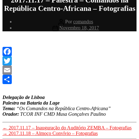
República Centro-Africana – Fotografias
Autor
Por
comandos
do
Data
Novembro 18, 2017
artigo
do
artigo
Facebook
Twitter
Email
Share
Delegação de Lisboa
Palestra na Bataria da Lage
Tema:
“Os Comandos na República Centro-Africana”
Orador:
TCOR INF CMD Musa Gonçalves Paulino
←
2017.11.17 – Inauguração do Auditório ZEMBA – Fotografias
→
2017.11.18 – Almoço Convívio – Fotografias