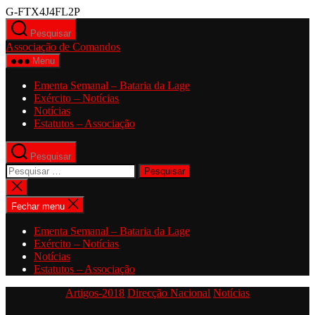
Saltar
G-FTX4J4FL2P
para
Pesquisar
o
Associação de Comandos
conteúdo
Menu
Ementa Semanal – Bataria da Lage
Exército – Notícias
Notícias
Estatutos – Associação
Pesquisar
Pesquisar
por:
Fechar
pesquisa
Fechar menu
Ementa Semanal – Bataria da Lage
Exército – Notícias
Notícias
Estatutos – Associação
Categorias
Artigos-2018
Direcção Nacional
Notícias