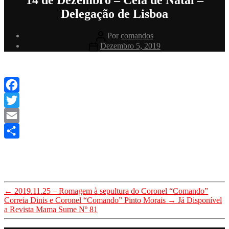
Delegação de Lisboa
Autor
Por
comandos
do
Data
Dezembro 5, 2019
artigo
do
artigo
Facebook
Twitter
Email
Share
←
2019.11.25 – Romagem à sepultura do Coronel “Comando”
Correia Dinis e Coronel “Comando” Pinto Morais
→
Já Disponível
a Revista Mama Sume Nº 81