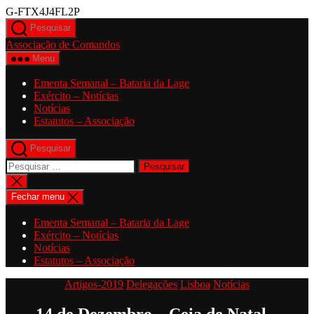
Saltar
G-FTX4J4FL2P
para
Pesquisar
o
Associação de Comandos
conteúdo
Menu
Ementa Semanal – Bataria da Lage
Exército – Notícias
Notícias
Estatutos – Associação
Pesquisar
Pesquisar
por:
Fechar
pesquisa
Fechar menu
Ementa Semanal – Bataria da Lage
Exército – Notícias
Notícias
Estatutos – Associação
Categorias
Artigos-2019
Delegações
Lisboa
Notícias
14 de Dezembro – Ceia de Natal –