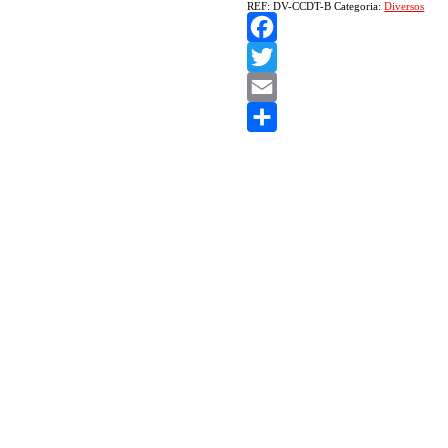
REF:
DV-CCDT-B
Categoria:
Diversos
Facebook
Twitter
Email
Share