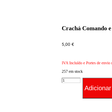
Crachá Comando e 
5,00
€
IVA Incluído e Portes de envio 
257 em stock
Quantidade
de
Adicionar
Crachá
Comando
e
Dístico
Bordados