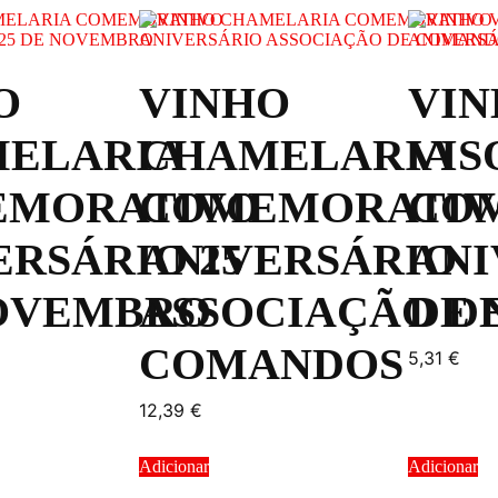
O
VINHO
VIN
ELARIA
CHAMELARIA
VIS
MORATIVO
COMEMORATIV
CO
ERSÁRIO 25
ANIVERSÁRIO
ANI
OVEMBRO
ASSOCIAÇÃO D
DE
COMANDOS
5,31
€
12,39
€
Adicionar
Adicionar