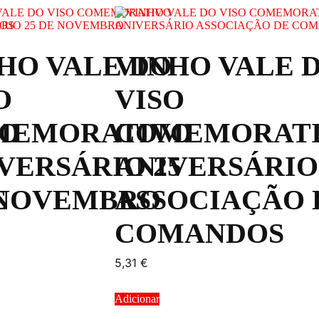
HO VALE DO
VINHO VALE 
O
VISO
O
MEMORATIVO
COMEMORAT
VERSÁRIO 25
ANIVERSÁRIO
E
 NOVEMBRO
ASSOCIAÇÃO 
COMANDOS
5,31
€
Adicionar