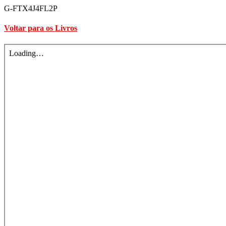
Saltar
G-FTX4J4FL2P
para
o
Voltar para os Livros
conteúdo